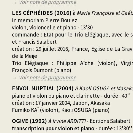
→ Voir
note de programme
LES CÉPHÉIDES (2016)
à
Marie Françoise et Gaé
In memoriam Pierre Boulez
violon, violoncelle et piano - 13'30
commande : Etat pour le Trio Elégiaque, avec le s
et Francis Salabert
création : 29 juillet 2016, France, Eglise de La Gra
de la Meije
Trio Elégiaque : Philippe Aïche (violon), Virgi
François Dumont (piano)
→ Voir
note de programme
ENVOL NUPTIAL (2004)
à Kaoli OSUGA et Masa
piano et violon ou piano et clarinette - durée : 40’’
création : 17 janvier 2004, Japon, Akasaka
Fumiko KAÏ (violon), Kaoli OSUGA (piano)
OGIVE (1992)
à Irvine ARDITTI
- Editions Salabert
transcription pour violon et piano
- durée : 13’30’’