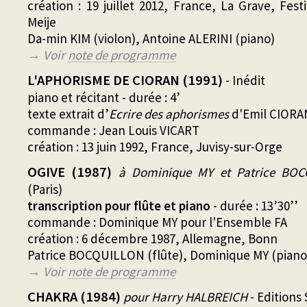
création : 19 juillet 2012, France, La Grave, Fes
Meije
Da-min KIM (violon), Antoine ALERINI (piano)
→ Voir
note de programme
L'APHORISME DE CIORAN (1991)
- Inédit
piano et récitant - durée : 4’
texte extrait d’
Ecrire des aphorismes
d'Emil CIORA
commande : Jean Louis VICART
création : 13 juin 1992, France, Juvisy-sur-Orge
OGIVE (1987)
à Dominique MY et Patrice BO
(Paris)
transcription pour flûte et piano
- durée : 13’30’’
commande : Dominique MY pour l'Ensemble FA
création : 6 décembre 1987, Allemagne, Bonn
Patrice BOCQUILLON (flûte), Dominique MY (piano
→ Voir
note de programme
CHAKRA (1984)
pour Harry HALBREICH
- Editions