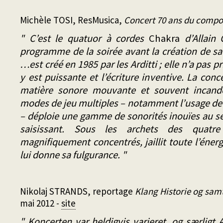
Michèle TOSI, ResMusica,
Concert 70 ans du compo
" C’est le quatuor à cordes
Chakra
d’Allain 
programme de la soirée avant la création de sa
…est créé en 1985 par les Arditti ; elle n’a pas p
y est puissante et l’écriture inventive. La con
matière sonore mouvante et souvent incand
modes de jeu multiples – notamment l’usage de p
– déploie une gamme de sonorités inouïes au s
saisissant. Sous les archets des quatre
magnifiquement concentrés, jaillit toute l’éner
lui donne sa fulgurance. "
Nikolaj STRANDS, reportage
Klang Historie og samt
mai 2012 -
site
" Koncerten var heldigvis varieret, og særligt 